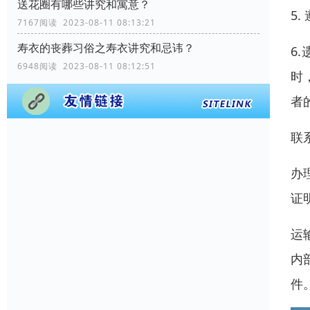
送花圈有哪些讲究和寓意？
5
7167阅读 2023-08-11 08:13:21
寿衣的丧葬习俗之寿衣讲究和忌讳？
6
6948阅读 2023-08-11 08:12:51
时
者
联
办
证
运
内
件