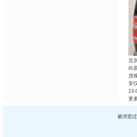
北
向
违
安
23-
更
被浏览过 