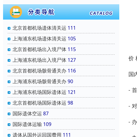
北京首都机场遗体清关运
111
上海浦东机场遗体清关运
105
北京首都机场出入境尸体
115
价
上海浦东机场出入境尸体
127
北京首都机场骸骨通关办
116
国
上海浦东机场骸骨通关办
90
-
上海浦东机场国际遗体运
121
北京首都机场国际遗体运
98
-
国际遗体空运
87
-
国际遗体运输
109
遗体从国外运回国费用
111