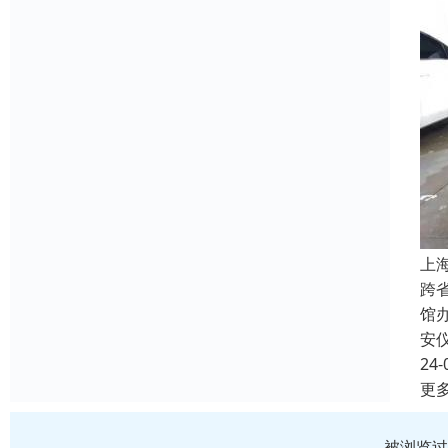
上
跨
馆
安
24-
更
被浏览过 