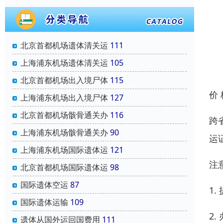
北京首都机场遗体清关运
111
上海浦东机场遗体清关运
105
北京首都机场出入境尸体
115
价
上海浦东机场出入境尸体
127
北京首都机场骸骨通关办
116
跨
上海浦东机场骸骨通关办
90
运
上海浦东机场国际遗体运
121
注
北京首都机场国际遗体运
98
国际遗体空运
87
1
国际遗体运输
109
2
遗体从国外运回国费用
111