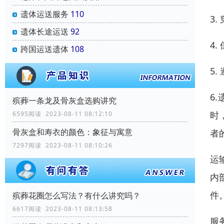
遗体运送服务
110
3
遗体长途运送
92
4
跨国运送遗体
108
5
6
殡葬一条龙及骨灰盒选购讲究
时
6595阅读 2023-08-11 08:12:10
骨灰盒和寿衣的颜色：象征与寓意
者
7297阅读 2023-08-11 08:10:26
运
内
件
殡葬花圈怎么写法？有什么讲究吗？
6617阅读 2023-08-11 08:13:58
服