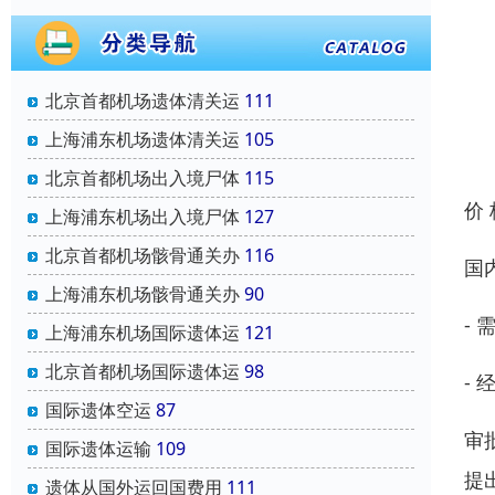
北京首都机场遗体清关运
111
上海浦东机场遗体清关运
105
北京首都机场出入境尸体
115
价
上海浦东机场出入境尸体
127
北京首都机场骸骨通关办
116
国
上海浦东机场骸骨通关办
90
-
上海浦东机场国际遗体运
121
北京首都机场国际遗体运
98
-
国际遗体空运
87
审
国际遗体运输
109
提
遗体从国外运回国费用
111