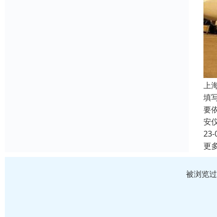
上
填
要
安
23-
更
被浏览过 