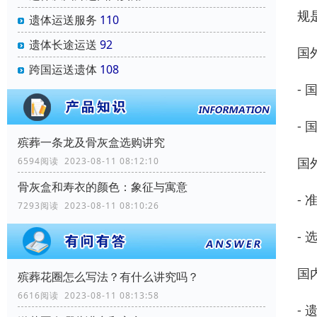
规
遗体运送服务
110
遗体长途运送
92
国
跨国运送遗体
108
-
-
殡葬一条龙及骨灰盒选购讲究
国
6594阅读 2023-08-11 08:12:10
骨灰盒和寿衣的颜色：象征与寓意
-
7293阅读 2023-08-11 08:10:26
-
国
殡葬花圈怎么写法？有什么讲究吗？
6616阅读 2023-08-11 08:13:58
-