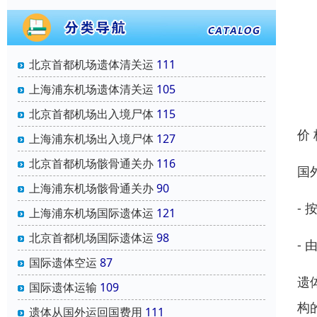
北京首都机场遗体清关运
111
上海浦东机场遗体清关运
105
北京首都机场出入境尸体
115
价
上海浦东机场出入境尸体
127
北京首都机场骸骨通关办
116
国
上海浦东机场骸骨通关办
90
-
上海浦东机场国际遗体运
121
北京首都机场国际遗体运
98
-
国际遗体空运
87
遗
国际遗体运输
109
构
遗体从国外运回国费用
111