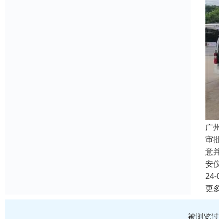
广
审
意
安
24-
更
被浏览过 