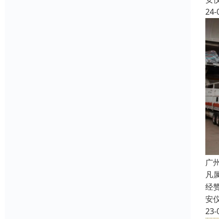
24-
广
凡
经
安
23-