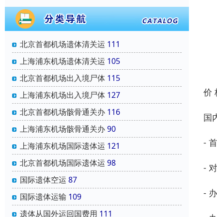
北京首都机场遗体清关运
111
上海浦东机场遗体清关运
105
北京首都机场出入境尸体
115
价
上海浦东机场出入境尸体
127
北京首都机场骸骨通关办
116
国
上海浦东机场骸骨通关办
90
-
上海浦东机场国际遗体运
121
北京首都机场国际遗体运
98
-
国际遗体空运
87
-
国际遗体运输
109
遗体从国外运回国费用
111