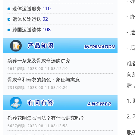
-
遗体运送服务
110
-
遗体长途运送
92
跨国运送遗体
108
-
-
殡葬一条龙及骨灰盒选购讲究
准
6611阅读 2023-08-11 08:12:10
向
骨灰盒和寿衣的颜色：象征与寓意
后
7313阅读 2023-08-11 08:10:26
1
2
殡葬花圈怎么写法？有什么讲究吗？
6637阅读 2023-08-11 08:13:58
服