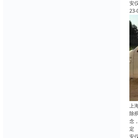
安
23-
上
除
念
定
安