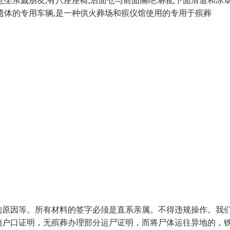
坐亲戚朋友,有八座座椅,后面仓与前面隔绝.标配下面滑道和冰罩
遗体的专用车辆,是一种供火葬场和殡仪馆使用的专用于殡葬
的原因等。所有材料的签字必须是直系亲属。不得违规操作。我
销户口证明，无殡葬办理部分运尸证明，而将尸体运往异地的，