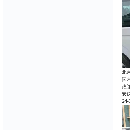
北
国
政
安
24-