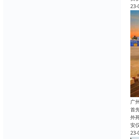
23-
广
首
外
安
23-