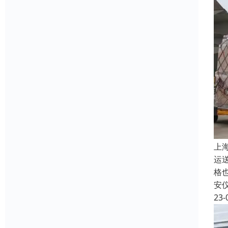
上
运
格
安
23-