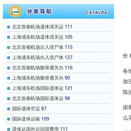
北京首都机场遗体清关运
111
上海浦东机场遗体清关运
105
北京首都机场出入境尸体
115
价
上海浦东机场出入境尸体
127
北京首都机场骸骨通关办
116
各
上海浦东机场骸骨通关办
90
加
上海浦东机场国际遗体运
121
陈
北京首都机场国际遗体运
98
据
国际遗体空运
87
么
国际遗体运输
109
遗体从国外运回国费用
111