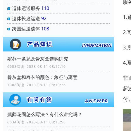
服
遗体运送服务
110
1
遗体长途运送
92
跨国运送遗体
108
2
3
殡葬一条龙及骨灰盒选购讲究
4
6608阅读 2023-08-11 08:12:10
骨灰盒和寿衣的颜色：象征与寓意
非
7308阅读 2023-08-11 08:10:26
超
付
殡葬花圈怎么写法？有什么讲究吗？
6634阅读 2023-08-11 08:13:58